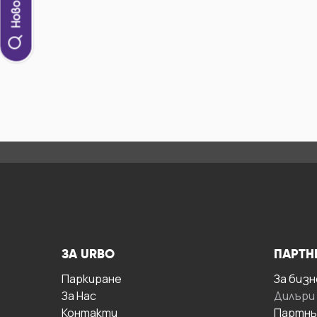
ЗА URBO
ПАРТН
Паркиране
За бизн
За Hас
Дилъри
Контакти
Партнь