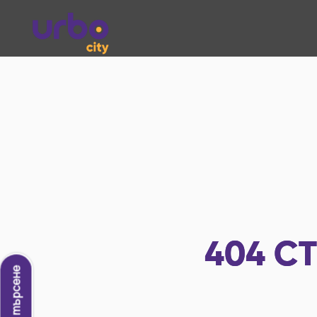
404
СТ
Ново търсене