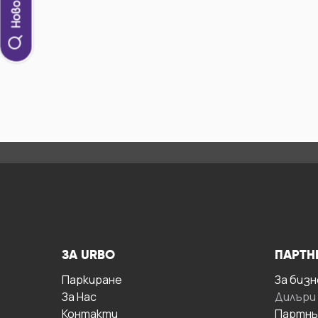
ЗА URBO
ПАРТН
Паркиране
За бизн
За Hас
Дилъри
Контакти
Партнь