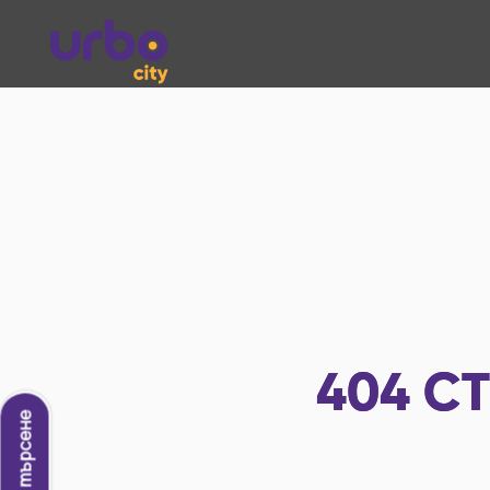
404
СТ
Ново търсене