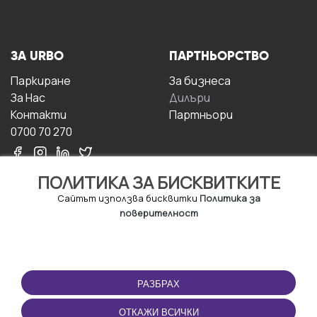
ЗА URBO
ПАРТНЬОРСТВО
Паркиране
За бизнесa
За Hас
Дилъри
Контакти
Партньори
0700 70 270
ПОЛИТИКА ЗА БИСКВИТКИТЕ
Сайтът използва бисквитки
Политика за
поверителност
УСЛОВИЯ ЗА
ИЗТЕГЛЕТЕ
ПОЛЗВАНЕ
ПРИЛОЖЕНИЕТО
РАЗБРАХ
Правила и условия за
ползване
ОТКАЖИ ВСИЧКИ