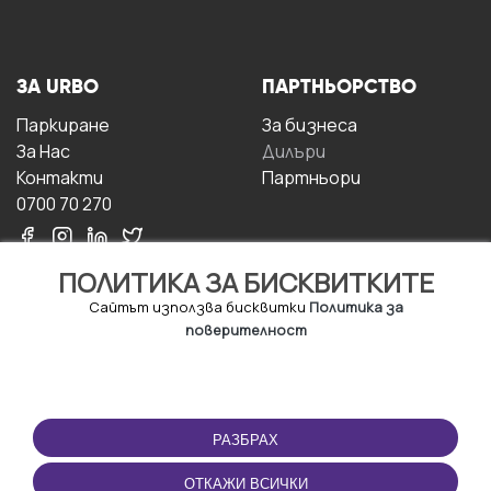
ЗА URBO
ПАРТНЬОРСТВО
Паркиране
За бизнесa
За Hас
Дилъри
Контакти
Партньори
0700 70 270
ПОЛИТИКА ЗА БИСКВИТКИТЕ
Сайтът използва бисквитки
Политика за
поверителност
УСЛОВИЯ ЗА
ИЗТЕГЛЕТЕ
ПОЛЗВАНЕ
ПРИЛОЖЕНИЕТО
РАЗБРАХ
Правила и условия за
ползване
ОТКАЖИ ВСИЧКИ