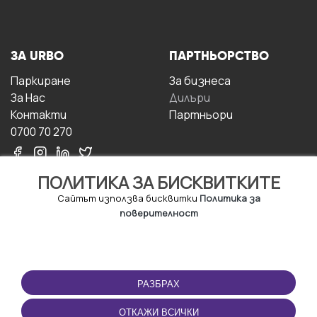
ЗА URBO
ПАРТНЬОРСТВО
Паркиране
За бизнесa
За Hас
Дилъри
Контакти
Партньори
0700 70 270
ПОЛИТИКА ЗА БИСКВИТКИТЕ
Сайтът използва бисквитки
Политика за
поверителност
УСЛОВИЯ ЗА
ИЗТЕГЛЕТЕ
ПОЛЗВАНЕ
ПРИЛОЖЕНИЕТО
РАЗБРАХ
Правила и условия за
ползване
ОТКАЖИ ВСИЧКИ