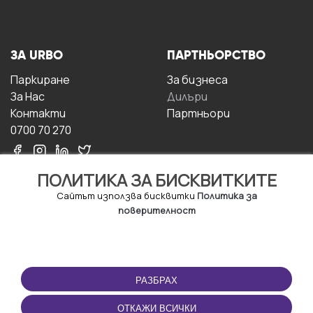
ЗА URBO
ПАРТНЬОРСТВО
Паркиране
За бизнесa
За Hас
Дилъри
Контакти
Партньори
0700 70 270
ПОЛИТИКА ЗА БИСКВИТКИТЕ
Сайтът използва бисквитки
Политика за
поверителност
УСЛОВИЯ ЗА
ИЗТЕГЛЕТЕ
ПОЛЗВАНЕ
ПРИЛОЖЕНИЕТО
РАЗБРАХ
Правила и условия за
ползване
ОТКАЖИ ВСИЧКИ