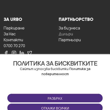
ЗА URBO
ПАРТНЬОРСТВО
Паркиране
За бизнесa
За Hас
Дилъри
Контакти
Партньори
0700 70 270
ПОЛИТИКА ЗА БИСКВИТКИТЕ
Сайтът използва бисквитки
Политика за
поверителност
УСЛОВИЯ ЗА
ИЗТЕГЛЕТЕ
ПОЛЗВАНЕ
ПРИЛОЖЕНИЕТО
РАЗБРАХ
Правила и условия за
ползване
ОТКАЖИ ВСИЧКИ