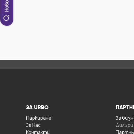
ЗА URBO
ПАРТН
Паркиране
За бизн
За Hас
Дилъри
Контакти
Партнь