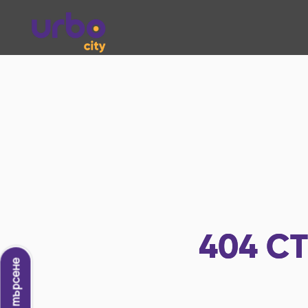
404
СТ
Ново търсене