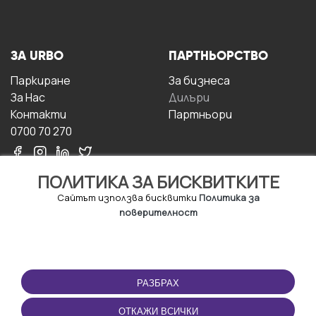
ЗА URBO
ПАРТНЬОРСТВО
Паркиране
За бизнесa
За Hас
Дилъри
Контакти
Партньори
0700 70 270
ПОЛИТИКА ЗА БИСКВИТКИТЕ
Сайтът използва бисквитки
Политика за
поверителност
УСЛОВИЯ ЗА
ИЗТЕГЛЕТЕ
ПОЛЗВАНЕ
ПРИЛОЖЕНИЕТО
РАЗБРАХ
Правила и условия за
ползване
ОТКАЖИ ВСИЧКИ