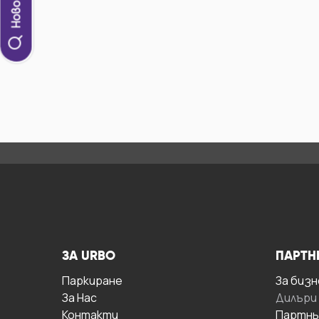
ЗА URBO
ПАРТН
Паркиране
За бизн
За Hас
Дилъри
Контакти
Партнь