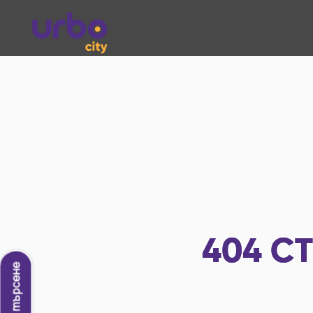
404
СТ
Ново търсене