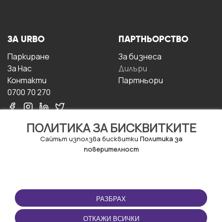
ЗА URBO
ПАРТНЬОРСТВО
Паркиране
За бизнесa
За Hас
Дилъри
Контакти
Партньори
0700 70 270
ПОЛИТИКА ЗА БИСКВИТКИТЕ
Сайтът използва бисквитки
Политика за
поверителност
УСЛОВИЯ ЗА
ИЗТЕГЛЕТЕ
ПОЛЗВАНЕ
ПРИЛОЖЕНИЕТО
РАЗБРАХ
Правила и условия за
ползване
ОТКАЖИ ВСИЧКИ