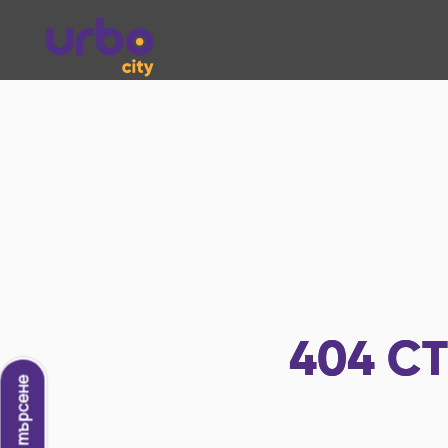
404
СТ
Ново търсене