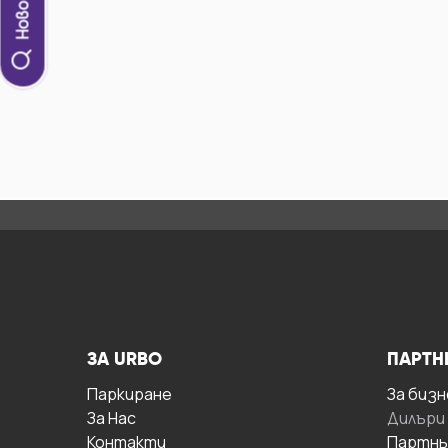
ЗА URBO
ПАРТН
Паркиране
За бизн
За Hас
Дилъри
Контакти
Партнь