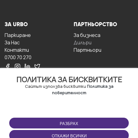
ЗА URBO
ПАРТНЬОРСТВО
Паркиране
За бизнесa
За Hас
Дилъри
Контакти
Партньори
0700 70 270
ПОЛИТИКА ЗА БИСКВИТКИТЕ
Сайтът използва бисквитки
Политика за
поверителност
УСЛОВИЯ ЗА
ИЗТЕГЛЕТЕ
ПОЛЗВАНЕ
ПРИЛОЖЕНИЕТО
РАЗБРАХ
Правила и условия за
ползване
ОТКАЖИ ВСИЧКИ