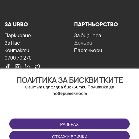
ЗА URBO
ПАРТНЬОРСТВО
Паркиране
За бизнесa
За Hас
Дилъри
Контакти
Партньори
0700 70 270
ПОЛИТИКА ЗА БИСКВИТКИТЕ
Сайтът използва бисквитки
Политика за
поверителност
УСЛОВИЯ ЗА
ИЗТЕГЛЕТЕ
ПОЛЗВАНЕ
ПРИЛОЖЕНИЕТО
РАЗБРАХ
Правила и условия за
ползване
ОТКАЖИ ВСИЧКИ