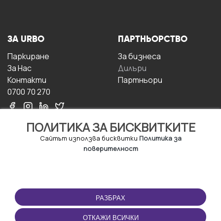
ЗА URBO
ПАРТНЬОРСТВО
Паркиране
За бизнесa
За Hас
Дилъри
Контакти
Партньори
0700 70 270
ПОЛИТИКА ЗА БИСКВИТКИТЕ
Сайтът използва бисквитки
Политика за
поверителност
УСЛОВИЯ ЗА
ИЗТЕГЛЕТЕ
ПОЛЗВАНЕ
ПРИЛОЖЕНИЕТО
РАЗБРАХ
Правила и условия за
ползване
ОТКАЖИ ВСИЧКИ