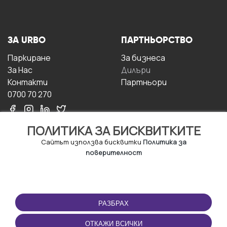
ЗА URBO
ПАРТНЬОРСТВО
Паркиране
За бизнесa
За Hас
Дилъри
Контакти
Партньори
0700 70 270
ПОЛИТИКА ЗА БИСКВИТКИТЕ
Сайтът използва бисквитки
Политика за
поверителност
УСЛОВИЯ ЗА
ИЗТЕГЛЕТЕ
ПОЛЗВАНЕ
ПРИЛОЖЕНИЕТО
РАЗБРАХ
Правила и условия за
ползване
ОТКАЖИ ВСИЧКИ