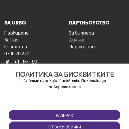
ЗА URBO
ПАРТНЬОРСТВО
Паркиране
За бизнесa
За Hас
Дилъри
Контакти
Партньори
0700 70 270
ПОЛИТИКА ЗА БИСКВИТКИТЕ
Сайтът използва бисквитки
Политика за
поверителност
УСЛОВИЯ ЗА
ИЗТЕГЛЕТЕ
ПОЛЗВАНЕ
ПРИЛОЖЕНИЕТО
РАЗБРАХ
Правила и условия за
ползване
ОТКАЖИ ВСИЧКИ