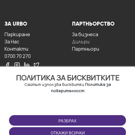
ЗА URBO
ПАРТНЬОРСТВО
Паркиране
За бизнесa
За Hас
Дилъри
Контакти
Партньори
0700 70 270
ПОЛИТИКА ЗА БИСКВИТКИТЕ
Сайтът използва бисквитки
Политика за
поверителност
УСЛОВИЯ ЗА
ИЗТЕГЛЕТЕ
ПОЛЗВАНЕ
ПРИЛОЖЕНИЕТО
РАЗБРАХ
Правила и условия за
ползване
ОТКАЖИ ВСИЧКИ