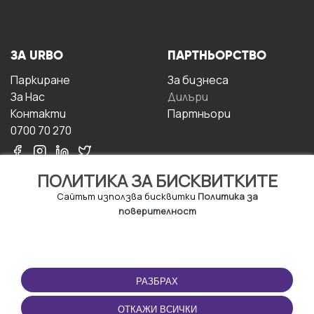
ЗА URBO
ПАРТНЬОРСТВО
Паркиране
За бизнесa
За Hас
Дилъри
Контакти
Партньори
0700 70 270
ПОЛИТИКА ЗА БИСКВИТКИТЕ
Сайтът използва бисквитки
Политика за
поверителност
УСЛОВИЯ ЗА
ИЗТЕГЛЕТЕ
ПОЛЗВАНЕ
ПРИЛОЖЕНИЕТО
РАЗБРАХ
Правила и условия за
ползване
ОТКАЖИ ВСИЧКИ