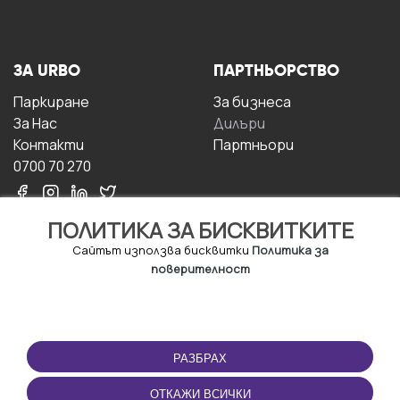
ЗА URBO
ПАРТНЬОРСТВО
Паркиране
За бизнесa
За Hас
Дилъри
Контакти
Партньори
0700 70 270
ПОЛИТИКА ЗА БИСКВИТКИТЕ
Сайтът използва бисквитки
Политика за
поверителност
УСЛОВИЯ ЗА
ИЗТЕГЛЕТЕ
ПОЛЗВАНЕ
ПРИЛОЖЕНИЕТО
РАЗБРАХ
Правила и условия за
ползване
ОТКАЖИ ВСИЧКИ