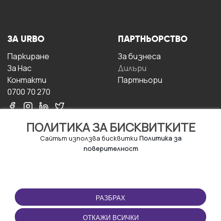
ЗА URBO
ПАРТНЬОРСТВО
Паркиране
За бизнесa
За Hас
Дилъри
Контакти
Партньори
0700 70 270
ПОЛИТИКА ЗА БИСКВИТКИТЕ
Сайтът използва бисквитки
Политика за
поверителност
УСЛОВИЯ ЗА
ИЗТЕГЛЕТЕ
ПОЛЗВАНЕ
ПРИЛОЖЕНИЕТО
РАЗБРАХ
Правила и условия за
ползване
ОТКАЖИ ВСИЧКИ