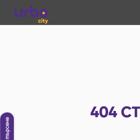
404
СТ
Ново търсене