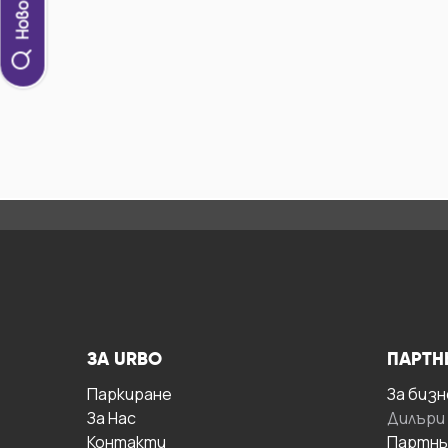
ЗА URBO
ПАРТН
Паркиране
За бизн
За Hас
Дилъри
Контакти
Партнь