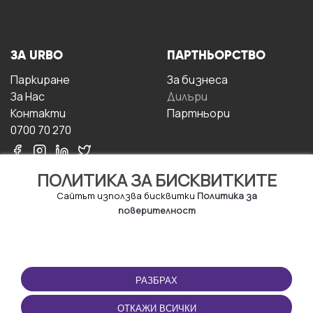
ЗА URBO
ПАРТНЬОРСТВО
Паркиране
За бизнесa
За Hас
Дилъри
Контакти
Партньори
0700 70 270
ПОЛИТИКА ЗА БИСКВИТКИТЕ
Сайтът използва бисквитки
Политика за
поверителност
УСЛОВИЯ ЗА
ИЗТЕГЛЕТЕ
ПОЛЗВАНЕ
ПРИЛОЖЕНИЕТО
РАЗБРАХ
Правила и условия за
ползване
ОТКАЖИ ВСИЧКИ