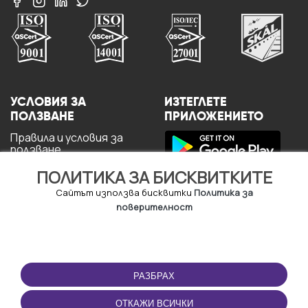
УСЛОВИЯ ЗА
ИЗТЕГЛЕТЕ
ПОЛЗВАНЕ
ПРИЛОЖЕНИЕТО
Правила и условия за
ползване
Политика за
ПОЛИТИКА ЗА БИСКВИТКИТЕ
поверителност
Политика за кукита
Сайтът използва бисквитки
Политика за
За потребителите
поверителност
РАЗБРАХ
ОТКАЖИ ВСИЧКИ