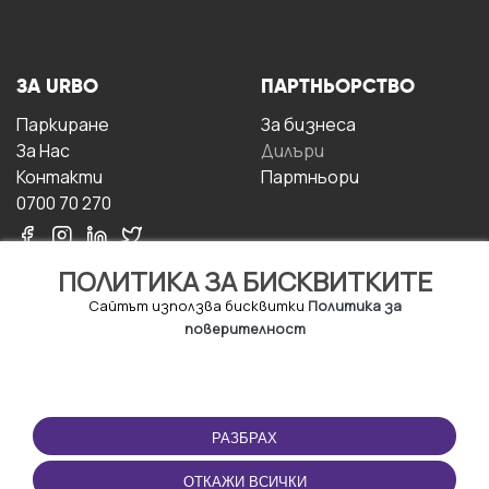
ЗА URBO
ПАРТНЬОРСТВО
Паркиране
За бизнесa
За Hас
Дилъри
Контакти
Партньори
0700 70 270
ПОЛИТИКА ЗА БИСКВИТКИТЕ
Сайтът използва бисквитки
Политика за
поверителност
УСЛОВИЯ ЗА
ИЗТЕГЛЕТЕ
ПОЛЗВАНЕ
ПРИЛОЖЕНИЕТО
РАЗБРАХ
Правила и условия за
ползване
ОТКАЖИ ВСИЧКИ