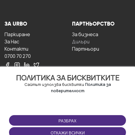
ЗА URBO
ПАРТНЬОРСТВО
Паркиране
За бизнесa
За Hас
Дилъри
Контакти
Партньори
0700 70 270
ПОЛИТИКА ЗА БИСКВИТКИТЕ
Сайтът използва бисквитки
Политика за
поверителност
УСЛОВИЯ ЗА
ИЗТЕГЛЕТЕ
ПОЛЗВАНЕ
ПРИЛОЖЕНИЕТО
РАЗБРАХ
Правила и условия за
ползване
ОТКАЖИ ВСИЧКИ