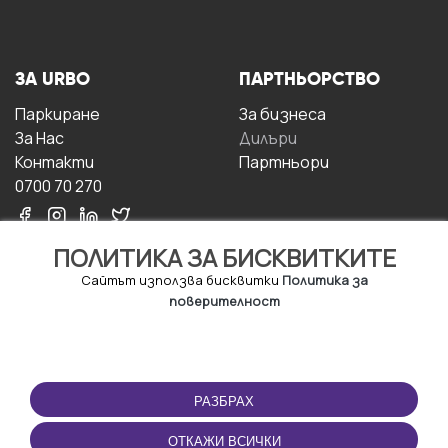
ЗА URBO
ПАРТНЬОРСТВО
Паркиране
За бизнесa
За Hас
Дилъри
Контакти
Партньори
0700 70 270
ПОЛИТИКА ЗА БИСКВИТКИТЕ
Сайтът използва бисквитки
Политика за
поверителност
УСЛОВИЯ ЗА
ИЗТЕГЛЕТЕ
ПОЛЗВАНЕ
ПРИЛОЖЕНИЕТО
РАЗБРАХ
Правила и условия за
ползване
ОТКАЖИ ВСИЧКИ