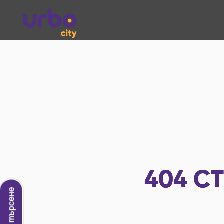
404
СТ
Ново търсене