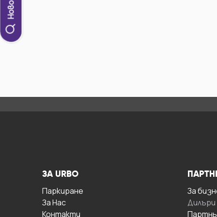
ЗА URBO
ПАРТН
Паркиране
За бизн
За Hас
Дилъри
Контакти
Партнь