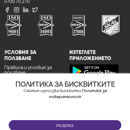
0700 70 270
УСЛОВИЯ ЗА
ИЗТЕГЛЕТЕ
ПОЛЗВАНЕ
ПРИЛОЖЕНИЕТО
Правила и условия за
ползване
Политика за
ПОЛИТИКА ЗА БИСКВИТКИТЕ
поверителност
Политика за кукита
Сайтът използва бисквитки
Политика за
За потребителите
поверителност
РАЗБРАХ