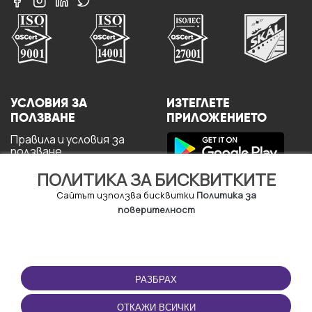
УСЛОВИЯ ЗА
ИЗТЕГЛЕТЕ
ПОЛЗВАНЕ
ПРИЛОЖЕНИЕТО
Правила и условия за
ползване
Политика за
ПОЛИТИКА ЗА БИСКВИТКИТЕ
поверителност
Политика за кукита
Сайтът използва бисквитки
Политика за
За потребителите
поверителност
РАЗБРАХ
ОТКАЖИ ВСИЧКИ