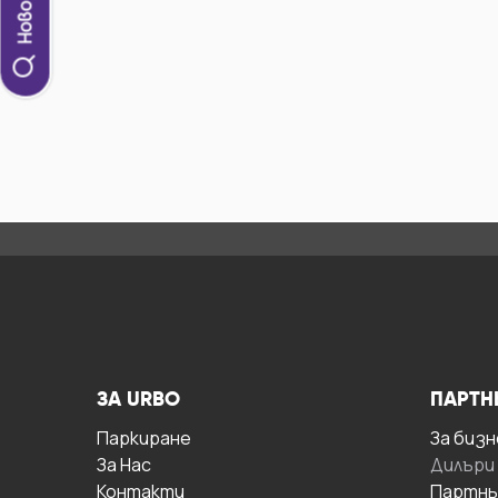
ЗА URBO
ПАРТН
Паркиране
За бизн
За Hас
Дилъри
Контакти
Партнь