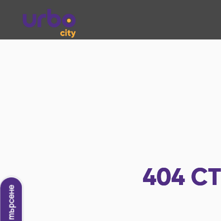
404
СТ
Ново търсене