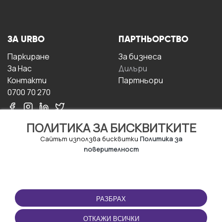
ЗА URBO
ПАРТНЬОРСТВО
Паркиране
За бизнесa
За Hас
Дилъри
Контакти
Партньори
0700 70 270
ПОЛИТИКА ЗА БИСКВИТКИТЕ
Сайтът използва бисквитки
Политика за
поверителност
УСЛОВИЯ ЗА
ИЗТЕГЛЕТЕ
ПОЛЗВАНЕ
ПРИЛОЖЕНИЕТО
РАЗБРАХ
Правила и условия за
ползване
ОТКАЖИ ВСИЧКИ