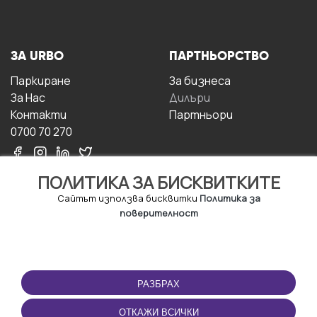
ЗА URBO
ПАРТНЬОРСТВО
Паркиране
За бизнесa
За Hас
Дилъри
Контакти
Партньори
0700 70 270
ПОЛИТИКА ЗА БИСКВИТКИТЕ
Сайтът използва бисквитки
Политика за
поверителност
УСЛОВИЯ ЗА
ИЗТЕГЛЕТЕ
ПОЛЗВАНЕ
ПРИЛОЖЕНИЕТО
РАЗБРАХ
Правила и условия за
ползване
ОТКАЖИ ВСИЧКИ