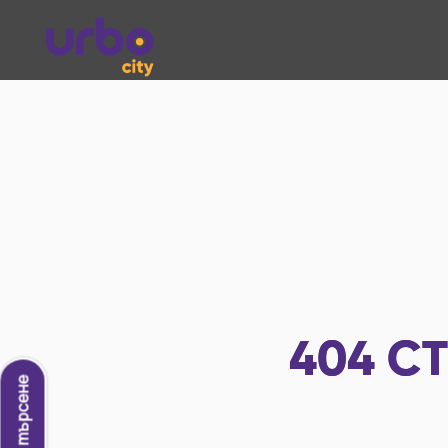
404
СТ
Ново търсене