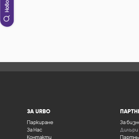
ЗА URBO
ПАРТН
Паркиране
За бизн
За Hас
Дилъри
Контакти
Партнь