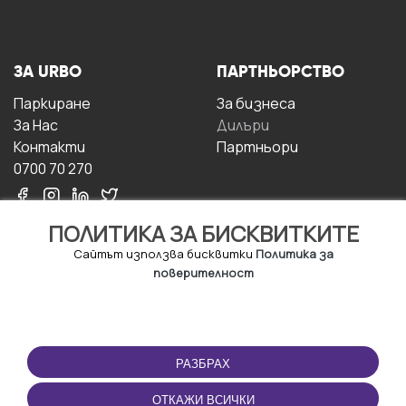
ЗА URBO
ПАРТНЬОРСТВО
Паркиране
За бизнесa
За Hас
Дилъри
Контакти
Партньори
0700 70 270
ПОЛИТИКА ЗА БИСКВИТКИТЕ
Сайтът използва бисквитки
Политика за
поверителност
УСЛОВИЯ ЗА
ИЗТЕГЛЕТЕ
ПОЛЗВАНЕ
ПРИЛОЖЕНИЕТО
РАЗБРАХ
Правила и условия за
ползване
ОТКАЖИ ВСИЧКИ