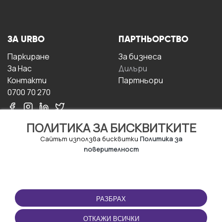
ЗА URBO
ПАРТНЬОРСТВО
Паркиране
За бизнесa
За Hас
Дилъри
Контакти
Партньори
0700 70 270
ПОЛИТИКА ЗА БИСКВИТКИТЕ
Сайтът използва бисквитки
Политика за
поверителност
УСЛОВИЯ ЗА
ИЗТЕГЛЕТЕ
ПОЛЗВАНЕ
ПРИЛОЖЕНИЕТО
РАЗБРАХ
Правила и условия за
ползване
ОТКАЖИ ВСИЧКИ