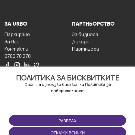
ЗА URBO
ПАРТНЬОРСТВО
Паркиране
За бизнесa
За Hас
Дилъри
Контакти
Партньори
0700 70 270
ПОЛИТИКА ЗА БИСКВИТКИТЕ
Сайтът използва бисквитки
Политика за
поверителност
УСЛОВИЯ ЗА
ИЗТЕГЛЕТЕ
ПОЛЗВАНЕ
ПРИЛОЖЕНИЕТО
РАЗБРАХ
Правила и условия за
ползване
ОТКАЖИ ВСИЧКИ