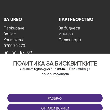
ЗА URBO
ПАРТНЬОРСТВО
Паркиране
За бизнесa
За Hас
Дилъри
Контакти
Партньори
0700 70 270
ПОЛИТИКА ЗА БИСКВИТКИТЕ
Сайтът използва бисквитки
Политика за
поверителност
УСЛОВИЯ ЗА
ИЗТЕГЛЕТЕ
ПОЛЗВАНЕ
ПРИЛОЖЕНИЕТО
РАЗБРАХ
Правила и условия за
ползване
ОТКАЖИ ВСИЧКИ