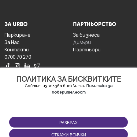
ЗА URBO
ПАРТНЬОРСТВО
Паркиране
За бизнесa
За Hас
Дилъри
Контакти
Партньори
0700 70 270
ПОЛИТИКА ЗА БИСКВИТКИТЕ
Сайтът използва бисквитки
Политика за
поверителност
УСЛОВИЯ ЗА
ИЗТЕГЛЕТЕ
ПОЛЗВАНЕ
ПРИЛОЖЕНИЕТО
РАЗБРАХ
Правила и условия за
ползване
ОТКАЖИ ВСИЧКИ