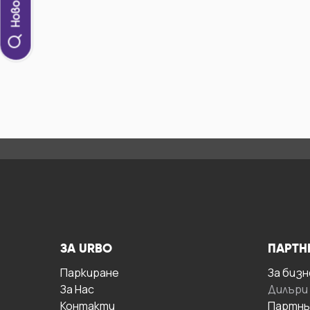
ЗА URBO
ПАРТН
Паркиране
За бизн
За Hас
Дилъри
Контакти
Партнь