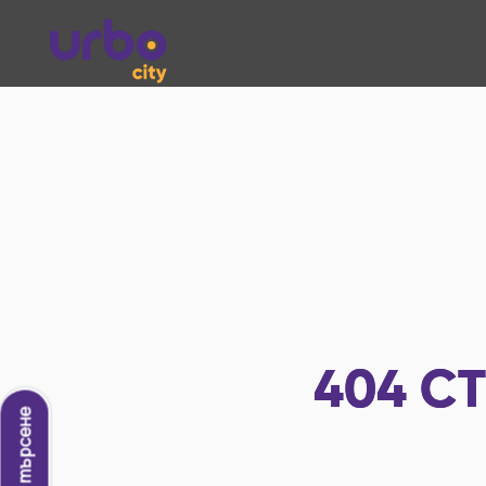
404
СТ
Ново търсене