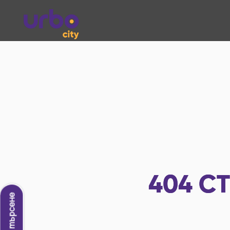
404
СТ
Ново търсене