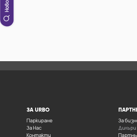
ЗА URBO
ПАРТН
Паркиране
За бизн
За Hас
Дилъри
Контакти
Партнь