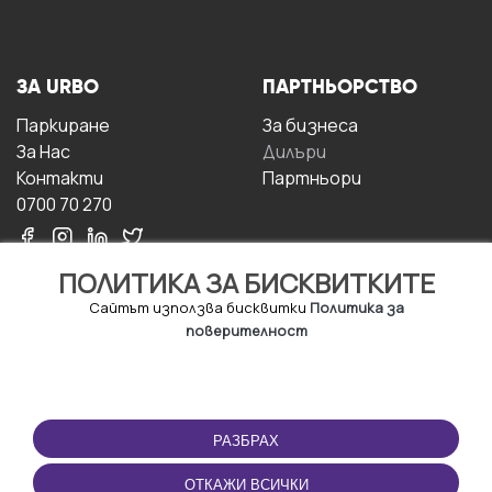
ЗА URBO
ПАРТНЬОРСТВО
Паркиране
За бизнесa
За Hас
Дилъри
Контакти
Партньори
0700 70 270
ПОЛИТИКА ЗА БИСКВИТКИТЕ
Сайтът използва бисквитки
Политика за
поверителност
УСЛОВИЯ ЗА
ИЗТЕГЛЕТЕ
ПОЛЗВАНЕ
ПРИЛОЖЕНИЕТО
РАЗБРАХ
Правила и условия за
ползване
ОТКАЖИ ВСИЧКИ