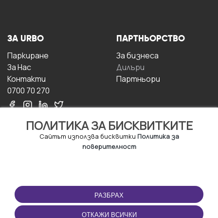
ЗА URBO
ПАРТНЬОРСТВО
Паркиране
За бизнесa
За Hас
Дилъри
Контакти
Партньори
0700 70 270
ПОЛИТИКА ЗА БИСКВИТКИТЕ
Сайтът използва бисквитки
Политика за
поверителност
УСЛОВИЯ ЗА
ИЗТЕГЛЕТЕ
ПОЛЗВАНЕ
ПРИЛОЖЕНИЕТО
РАЗБРАХ
Правила и условия за
ползване
ОТКАЖИ ВСИЧКИ