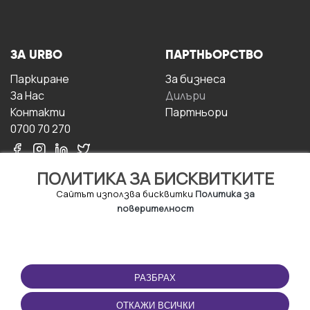
ЗА URBO
ПАРТНЬОРСТВО
Паркиране
За бизнесa
За Hас
Дилъри
Контакти
Партньори
0700 70 270
ПОЛИТИКА ЗА БИСКВИТКИТЕ
Сайтът използва бисквитки
Политика за
поверителност
УСЛОВИЯ ЗА
ИЗТЕГЛЕТЕ
ПОЛЗВАНЕ
ПРИЛОЖЕНИЕТО
РАЗБРАХ
Правила и условия за
ползване
ОТКАЖИ ВСИЧКИ