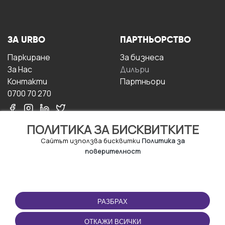
ЗА URBO
ПАРТНЬОРСТВО
Паркиране
За бизнесa
За Hас
Дилъри
Контакти
Партньори
0700 70 270
ПОЛИТИКА ЗА БИСКВИТКИТЕ
Сайтът използва бисквитки
Политика за
поверителност
УСЛОВИЯ ЗА
ИЗТЕГЛЕТЕ
ПОЛЗВАНЕ
ПРИЛОЖЕНИЕТО
РАЗБРАХ
Правила и условия за
ползване
ОТКАЖИ ВСИЧКИ