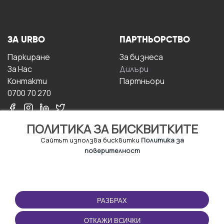
ЗА URBO
ПАРТНЬОРСТВО
Паркиране
За бизнесa
За Hас
Дилъри
Контакти
Партньори
0700 70 270
ПОЛИТИКА ЗА БИСКВИТКИТЕ
Сайтът използва бисквитки
Политика за
поверителност
УСЛОВИЯ ЗА
ИЗТЕГЛЕТЕ
ПОЛЗВАНЕ
ПРИЛОЖЕНИЕТО
РАЗБРАХ
Правила и условия за
ползване
ОТКАЖИ ВСИЧКИ