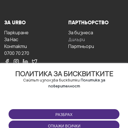
ЗА URBO
ПАРТНЬОРСТВО
Паркиране
За бизнесa
За Hас
Дилъри
Контакти
Партньори
0700 70 270
ПОЛИТИКА ЗА БИСКВИТКИТЕ
Сайтът използва бисквитки
Политика за
поверителност
УСЛОВИЯ ЗА
ИЗТЕГЛЕТЕ
ПОЛЗВАНЕ
ПРИЛОЖЕНИЕТО
РАЗБРАХ
Правила и условия за
ползване
ОТКАЖИ ВСИЧКИ