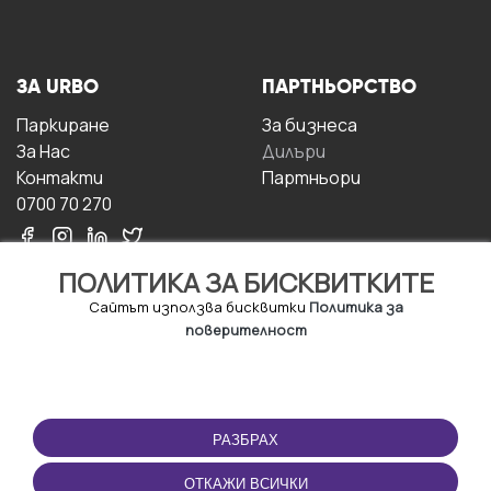
ЗА URBO
ПАРТНЬОРСТВО
Паркиране
За бизнесa
За Hас
Дилъри
Контакти
Партньори
0700 70 270
ПОЛИТИКА ЗА БИСКВИТКИТЕ
Сайтът използва бисквитки
Политика за
поверителност
УСЛОВИЯ ЗА
ИЗТЕГЛЕТЕ
ПОЛЗВАНЕ
ПРИЛОЖЕНИЕТО
РАЗБРАХ
Правила и условия за
ползване
ОТКАЖИ ВСИЧКИ