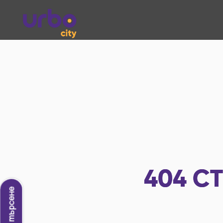
404
СТ
Ново търсене