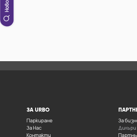
ЗА URBO
ПАРТН
Паркиране
За бизн
За Hас
Дилъри
Контакти
Партнь