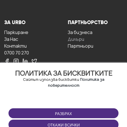
ЗА URBO
ПАРТНЬОРСТВО
Паркиране
За бизнесa
За Hас
Дилъри
Контакти
Партньори
0700 70 270
ПОЛИТИКА ЗА БИСКВИТКИТЕ
Сайтът използва бисквитки
Политика за
поверителност
УСЛОВИЯ ЗА
ИЗТЕГЛЕТЕ
ПОЛЗВАНЕ
ПРИЛОЖЕНИЕТО
РАЗБРАХ
Правила и условия за
ползване
ОТКАЖИ ВСИЧКИ